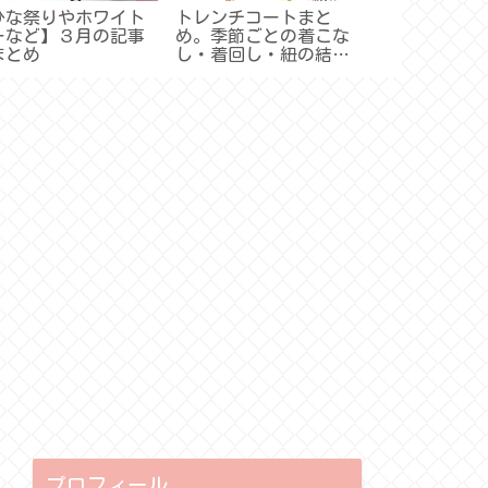
ひな祭りやホワイト
トレンチコートまと
卒業式と入学
ーなど】３月の記事
め。季節ごとの着こな
ツ着回し＆マ
まとめ
し・着回し・紐の結び
まとめ。卒入
方・メンテなど
装マナーや普
解説【記事ま
プロフィール