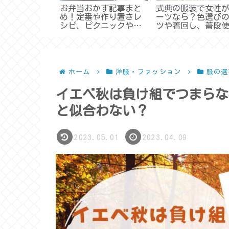
でオシャレす
お弁当おかず記事まと
式典の服装で女性
ローブの揃え
め！定番や作り置きレ
ーツなら？色選び
し方【定番服
シピ、ピクニックや運
ツや着回し、普段
動会など
はできる？（スー
びの記事まとめ）
ホーム
洋服・ファッション
服の選
イエベ秋は負け組でつまらな
と似合わない？
2023.05.01
2023.04.09