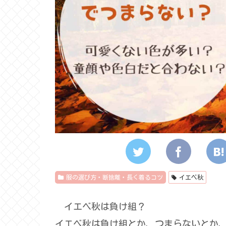
服の選び方・断捨離・長く着るコツ
イエベ秋
イエベ秋は負け組？
イエベ秋は負け組とか、つまらないとか