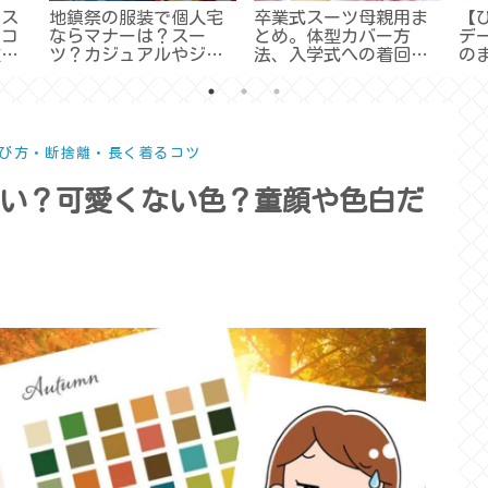
がス
地鎮祭の服装で個人宅
卒業式スーツ母親用ま
【
のコ
ならマナーは？スー
とめ。体型カバー方
デ
使い
ツ？カジュアルやジー
法、入学式への着回
の
ツ選
パンは大丈夫？
し、服装マナーやコー
デなど
び方・断捨離・長く着るコツ
い？可愛くない色？童顔や色白だ