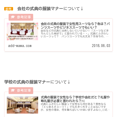
会社の式典の服装マナー
について↓
参考
会社の式典の服装で女性用スーツなら？色は？パ
ンツスーツやビジネススーツでもいい？
会社などの式典に出席しないといけない！「スーツなどき
ちんとした格好で」と言われている・・。式典にふさわし
いスーツって？ パンツスーツでも大丈夫？手持ちの、リ
クルートスーツやビジネススーツを着ていってもいいの？
新しく...
add-mama.com
2018.06.03
学校の式典の服装マナー
について↓
式典の服装で女性なら？学校や会社だと？礼服や
略礼服が必要と言われたら？￼
式典にふさわしい服装って女性なら何がある？男性なら
「とりあえずスーツ！」でも大きく外すことはないです
が、女性の場合、何を着ればいいか迷いますよね(>_<)式だ
から礼服を着ないとダメ！？色は地味な方がい...