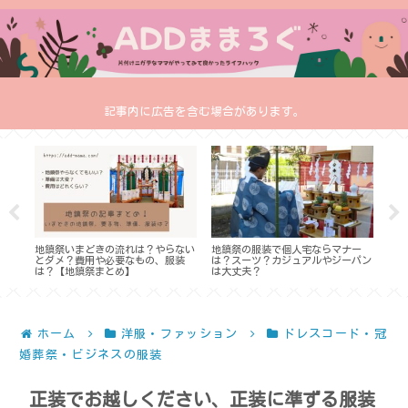
記事内に広告を含む場合があります。
でき
地鎮祭いまどきの流れは？やらない
地鎮祭の服装で個人宅ならマナー
少な
？
とダメ？費用や必要なもの、服装
は？スーツ？カジュアルやジーパン
ブの
は？【地鎮祭まとめ】
は大丈夫？
め】
ホーム
洋服・ファッション
ドレスコード・冠
婚葬祭・ビジネスの服装
正装でお越しください、正装に準ずる服装