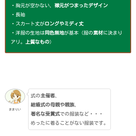
・胸元が空かない、
襟元がつまったデザイン
・長袖
・スカート丈が
ロングやミディ丈
・洋服の生地は
同色無地
が基本（服の
素材
に決まり
アリ。
上質なもの
）
式の
主催者
、
結婚式の母親や親族
、
ままりい
著名な受賞式
での服装など・・・
めったに着ることがない服装です。