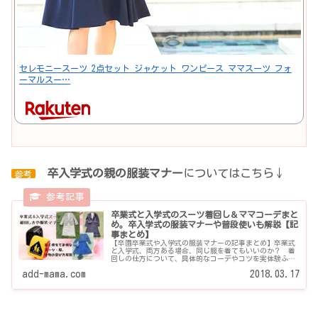
セレモニースーツ 2点セット ジャケット ワンピース ママスーツ フォ
ーマルスー…
卒入学式の
親の
服装マナー
についてはこちら↓
参考
卒業式と入学式のスーツ着回し＆ママコーデまと
め。卒入学式の服装マナーや普段使いも解説【記
事まとめ】
【卒園卒業式や入学式の服装マナーの記事まとめ】卒業式
と入学式、両方ある場合、同じ服を着てもいいのか？ 着
回しの仕方について、具体的なコーデやコツを実体験ふま
えて分かりやすく解説しています。また、せっかくのス...
add-mama.com
2018.03.17