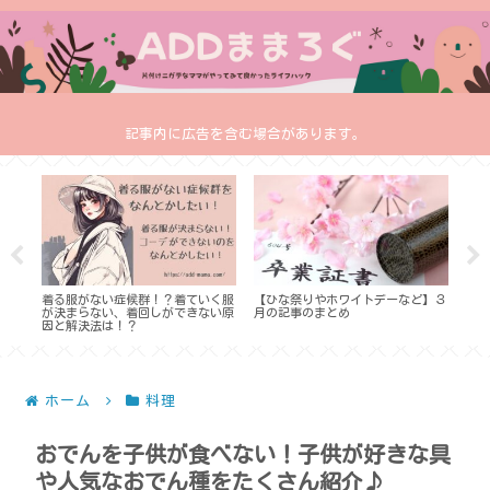
記事内に広告を含む場合があります。
や足
着る服がない症候群！？着ていく服
【ひな祭りやホワイトデーなど】３
筑前
すす
が決まらない、着回しができない原
月の記事のまとめ
レシ
因と解決法は！？
方法
ホーム
料理
おでんを子供が食べない！子供が好きな具
や人気なおでん種をたくさん紹介♪