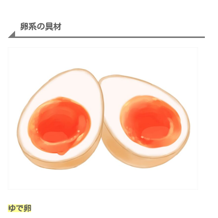
卵系の具材
ゆで卵