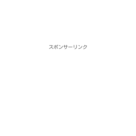
e
す
r
る
で
に
共
は
有
ク
(
リ
新
ッ
し
ク
い
し
ウ
て
ィ
く
ン
だ
スポンサーリンク
ド
さ
ウ
い
で
(
開
新
き
し
ま
い
す
ウ
)
ィ
ン
ド
ウ
で
開
き
ま
す
)