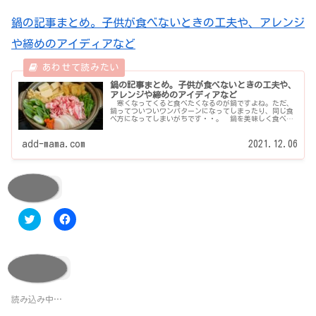
鍋の記事まとめ。子供が食べないときの工夫や、アレンジ
や締めのアイディアなど
鍋の記事まとめ。子供が食べないときの工夫や、
アレンジや締めのアイディアなど
寒くなってくると食べたくなるのが鍋ですよね。ただ、
鍋ってついついワンパターンになってしまったり、同じ食
べ方になってしまいがちです・・。 鍋を美味しく食べる
ためのアイディア、アレンジ法や鍋が苦手な子供でも食べ
てくれる工夫に...
add-mama.com
2021.12.06
共有:
ク
F
リ
a
ッ
c
ク
e
し
b
て
o
いいね:
T
o
w
k
i
で
t
共
読み込み中…
t
有