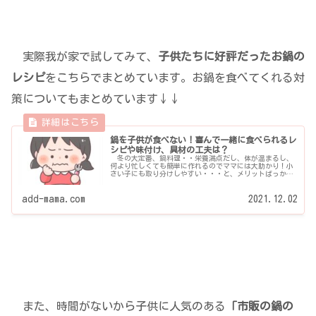
実際我が家で試してみて、
子供たちに好評だったお鍋の
レシピ
をこちらでまとめています。お鍋を食べてくれる対
策についてもまとめています↓↓
鍋を子供が食べない！喜んで一緒に食べられるレ
シピや味付け、具材の工夫は？
冬の大定番、鍋料理・・栄養満点だし、体が温まるし、
何より忙しくても簡単に作れるのでママには大助かり！小
さい子にも取り分けしやすい・・・と、メリットばっかり
のおかずなんですが、子供には評判悪いですよね・・ 子
供も喜んで食べてくれるレシピ、子供に人気のあるレシピ
ばかりをジャンル別に並べました。味付けや具材の工夫に
add-mama.com
2021.12.02
ついても書いています。
また、時間がないから子供に人気のある
「市販の鍋の