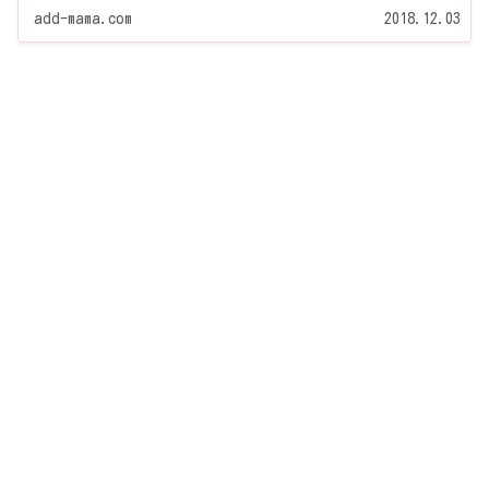
(笑） そういうときのために、子供が好んで食べてくれそ
うなおでんの具材をまとめてみましたので、おでんの種選
add-mama.com
2018.12.03
びのときにでも参考にしてみてください♪