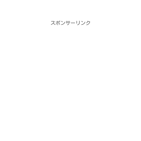
し
ク
い
し
ウ
て
ィ
く
ン
だ
スポンサーリンク
ド
さ
ウ
い
で
(
開
新
き
し
ま
い
す
ウ
)
ィ
ン
ド
ウ
で
開
き
ま
す
)