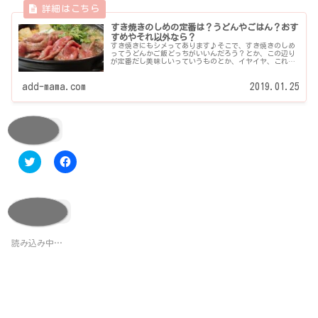
すき焼きのしめの定番は？うどんやごはん？おす
すめやそれ以外なら？
すき焼きにもシメってあります♪そこで、すき焼きのしめ
ってうどんかご飯どっちがいいんだろう？とか、この辺り
が定番だし美味しいっていうものとか、イヤイヤ、これは
ビミョウだろうっ！！(ﾟДﾟ)ってものまで、実際食べてレ
ビューしてみました♪...
add-mama.com
2019.01.25
共有:
ク
F
リ
a
ッ
c
ク
e
し
b
て
o
いいね:
T
o
w
k
i
で
t
共
読み込み中…
t
有
e
す
r
る
で
に
共
は
有
ク
(
リ
新
ッ