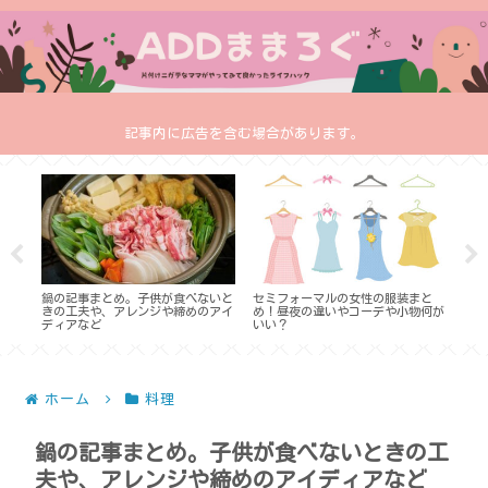
記事内に広告を含む場合があります。
との
鍋の記事まとめ。子供が食べないと
セミフォーマルの女性の服装まと
サイ
・メ
きの工夫や、アレンジや締めのアイ
め！昼夜の違いやコーデや小物何が
ディアなど
いい？
ホーム
料理
鍋の記事まとめ。子供が食べないときの工
夫や、アレンジや締めのアイディアなど