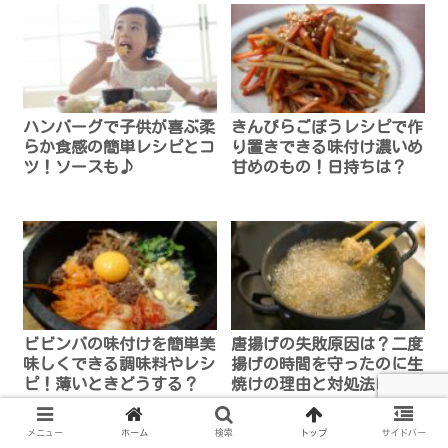
ハンバーグで子供が喜ぶ柔
きんぴらごぼうレシピで作
らか食感の簡単レシピとコ
り置きできる味付け濃いめ
ツ！ソースも♪
甘めのもの！日持ちは？
ビビンバの味付けを簡単美
唐揚げの失敗原因は？二度
味しくできる調味料やレシ
揚げの時間を守ったのに生
ピ！薄いときどうする？
焼けの理由と対処法は？
メニュー
ホーム
検索
トップ
サイドバー