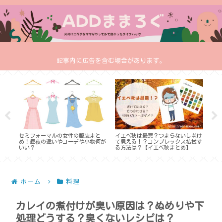
記事内に広告を含む場合があります。
いと
セミフォーマルの女性の服装まと
イエベ秋は最悪？つまらないし老け
地鎮
アイ
め！昼夜の違いやコーデや小物何が
て見える！？コンプレックス払拭す
は？
いい？
る方法は？【イエベ秋まとめ】
は大
ホーム
料理
カレイの煮付けが臭い原因は？ぬめりや下
処理どうする？臭くないレシピは？