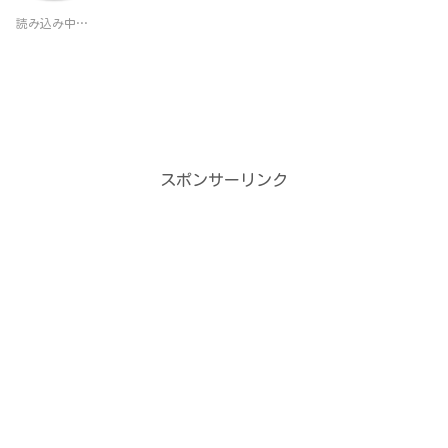
i
で
t
共
読み込み中…
t
有
e
す
r
る
で
に
共
は
有
ク
(
リ
新
ッ
し
ク
い
し
ウ
て
ィ
く
スポンサーリンク
ン
だ
ド
さ
ウ
い
で
(
開
新
き
し
ま
い
す
ウ
)
ィ
ン
ド
ウ
で
開
き
ま
す
)