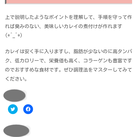
上で説明したようなポイントを理解して、手順を守って作
れば臭みのない、美味しいカレイの煮付けが作れます
(*^_^*)
カレイは安く手に入りますし、脂肪が少ないのに高タンパ
ク、低カロリーで、栄養価も高く、コラーゲンも豊富です
のでおすすめな食材です。ぜひ調理法をマスターしてみて
ください。
共有:
ク
F
リ
a
ッ
c
ク
e
し
b
て
o
いいね:
T
o
w
k