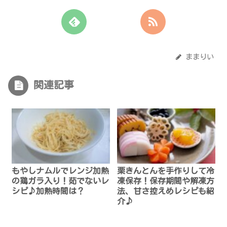
ままりい
関連記事
もやしナムルでレンジ加熱
栗きんとんを手作りして冷
の鶏ガラ入り！茹でないレ
凍保存！保存期間や解凍方
シピ♪加熱時間は？
法、甘さ控えめレシピも紹
介♪