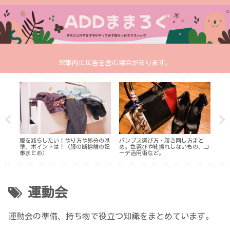
記事内に広告を含む場合があります。
公園
服を減らしたい！やり方や処分の基
パンプス選び方・履き回し方まと
上棟
でき
準、ポイントは！（服の断捨離の記
め。色選びや靴擦れしないもの、コ
し入
事まとめ）
ーデ活用術など。
の対
運動会
運動会の準備、持ち物で役立つ知識をまとめています。