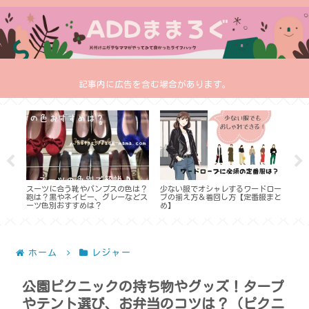
記事内に広告を含む場合があります。
ー
スーツに合う靴やパンプスの色は？
少ない服でオシャレするワードロー
卒入
パン
鞄は？黒やネイビー、グレーなどス
ブの揃え方＆着回し方【定番服まと
ブラ
ーツ色別おすすめは？
め】
め）
ホーム
レジャー
公園ピクニックの持ち物やグッズ！タープ
やテント選び、お弁当のコツは？（ピクニ