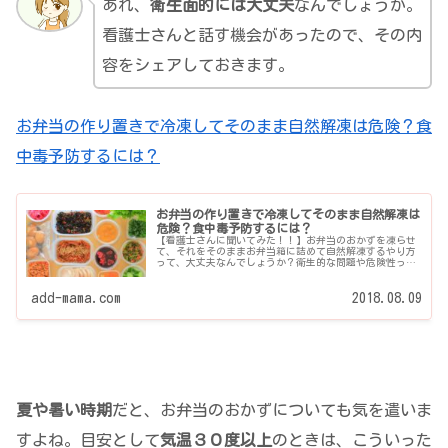
あれ、
衛生面的には大丈夫
なんでしょうか。
看護士さんと話す機会があったので、その内
容をシェアしておきます。
お弁当の作り置きで冷凍してそのまま自然解凍は危険？食
中毒予防するには？
お弁当の作り置きで冷凍してそのまま自然解凍は
危険？食中毒予防するには？
【看護士さんに聞いてみた！！】お弁当のおかずを凍らせ
て、それをそのままお弁当箱に詰めて自然解凍するやり方
って、大丈夫なんでしょうか？衛生的な問題や危険性って
気になりませんか？このことについて、知り合いの看護士
さんから直接お話を聞...
add-mama.com
2018.08.09
夏や暑い時期
だと、お弁当のおかずについても気を遣いま
すよね。目安として
気温３０度以上
のときは、こういった