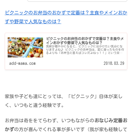
ピクニックのお弁当のおかずで定番は？主食やメインおか
ずや野菜で人気なものは？
ピクニックのお弁当のおかずで定番は？主食やメ
インおかずや野菜で人気なものは？
気候が穏やかになると、ピクニックに出かけたい気分にな
りますよね♪ ピクニックのお弁当は、変に凝ったものを作
るよりも「お弁当と言えばコレだよねっ！！」という定番
おかずの方がダンゼン喜んでくれます。 そこで、行楽弁
当...
add-mama.com
2018.03.29
家族や子ども達にとっては、「ピクニック」自体が楽し
く、いつもと違う経験です。
お弁当は奇ををてらわず、いつもながらの
おなじみ定番お
かず
の方が喜んでくれる事が多いです（我が家も経験して