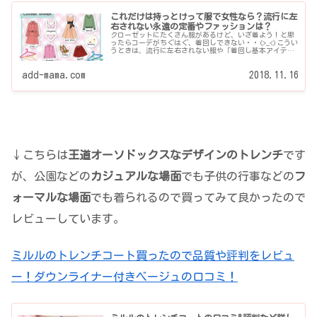
これだけは持っとけって服で女性なら？流行に左
右されない永遠の定番やファッションは？
クローゼットにたくさん服があるけど、いざ着よう！と思
ったらコーデがちぐはぐ、着回しできない・・(>_<)こうい
うときは、流行に左右されない服や「着回し基本アイテ
ム」を揃えればOK♪いわば「永遠の定番といえるファ...
add-mama.com
2018.11.16
↓こちらは
王道オーソドックスなデザインのトレンチ
です
が、公園などの
カジュアルな場面
でも子供の行事などの
フ
ォーマルな場面
でも着られるので買ってみて良かったので
レビューしています。
ミルルのトレンチコート買ったので品質や評判をレビュ
ー！ダウンライナー付きベージュの口コミ！