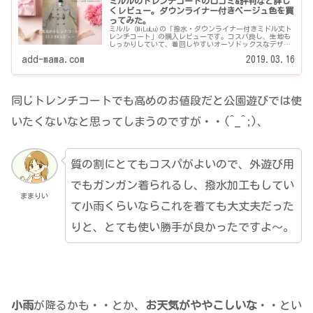
ミルルのトレンチコートの口コミ&評判など詳し
くレビュー。ダウンライナー付きベージュ色を買
ってみた。
ミルル（MiLuLu)の「撥水・ダウンライナー付きミドル丈ト
レンチコート」の購入レビューです。コスパ良し、生地も
しっかりしていて、着回しやすいオーソドックスなデザイ
ンで長く着られるトレンチコートが欲しい方におすすめで
add-mama.com
2019.03.16
す。「ダウンライナー」という温かい素材のライナーが使
われているのも便利、そちらについても解説しています。
同じトレンチコートでも高めのお値段だと公園遊びでは使
いたくないなと思ってしまうのですが・・(^_^;)、
質の割にとてもコスパがよいので、外遊び用
でもガンガン着られるし、撥水加工もしてい
ままりい
て小雨くらいならこれを着ても大丈夫だった
りと、とても使い勝手が良かったですよ～。
小雨
が降るかも・・とか、
お天気がややこしいな
・・とい