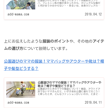
公園遊びのときのママ服どうしよう！？出産前はコンサ
バ、フェミニン系の服が多かったから、カジュアルな服だ
と何が合うか分からない・・あるいは、全身カジュアルだ
と似合わないから、どう合わせよう！？(>_<)・・という
方...
add-mama.com
2019.04.12
上にお伝えしたような
服装のポイント
や、その他の
アイテ
ムの選び方
について説明しています。
公園遊びのママの服装！ママバッグやアウターや靴は？帽
子や髪型どうする？
公園遊びのママの服装！ママバッグやアウターや
靴は？帽子や髪型どうする？
公園遊びのときのママの服装について！普段、アウトドア
派でないママさんだと、いざ子供を公園に連れて行こう！
と思ったとき、どんなファッションがいいのか、とまどい
ますよね。公園のママファッションの基本や、こういうと
ころに気をつけてお...
add-mama.com
2019.04.11