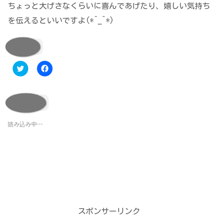
ちょっと
大げさなくらいに喜んであげたり、嬉しい気持ち
を伝える
といいですよ(*^_^*)
共有:
ク
F
リ
a
ッ
c
ク
e
し
b
て
o
いいね:
T
o
w
k
i
で
t
共
読み込み中…
t
有
e
す
r
る
で
に
共
は
有
ク
(
リ
新
ッ
し
ク
い
し
ウ
て
ィ
く
ン
だ
スポンサーリンク
ド
さ