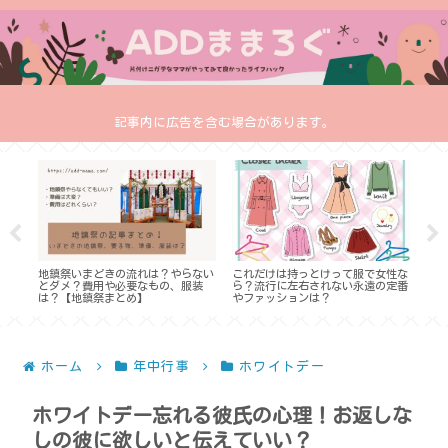
記事内に広告を含む場合があります。
ロー
地鎮祭いまどきの流れは？やらない
これだけは持っとけって服で女性な
ポッ
まと
とダメ？費用や必要なもの、服装
ら？流行に左右されない永遠の定番
用？
は？【地鎮祭まとめ】
やファッションは？
る？
ホーム
年中行事
ホワイトデー
ホワイトデー忘れる彼氏の心理！お返しな
しの彼に欲しいと伝えていい？