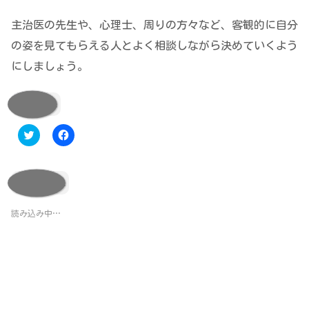
主治医の先生や、心理士、周りの方々など、客観的に自分
の姿を見てもらえる人とよく相談しながら決めていくよう
にしましょう。
共有:
ク
F
リ
a
ッ
c
ク
e
し
b
て
o
いいね:
T
o
w
k
i
で
t
共
読み込み中…
t
有
e
す
r
る
で
に
共
は
有
ク
(
リ
新
ッ
し
ク
い
し