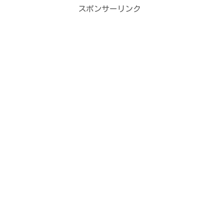
ウ
て
ィ
く
スポンサーリンク
ン
だ
ド
さ
ウ
い
で
(
開
新
き
し
ま
い
す
ウ
)
ィ
ン
ド
ウ
で
開
き
ま
す
)