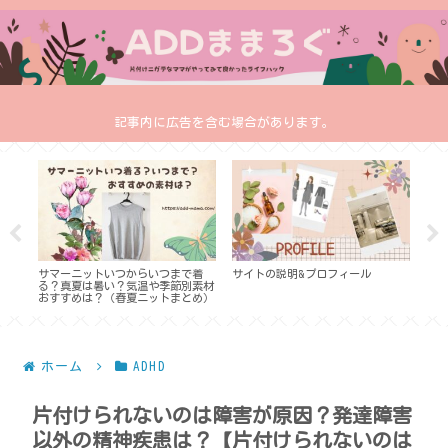
記事内に広告を含む場合があります。
時短
サマーニットいつからいつまで着
サイトの説明&プロフィール
トレ
ンジ
る？真夏は暑い？気温や季節別素材
着こ
おすすめは？（春夏ニットまとめ）
ンテ
ホーム
ADHD
片付けられないのは障害が原因？発達障害
以外の精神疾患は？【片付けられないのは