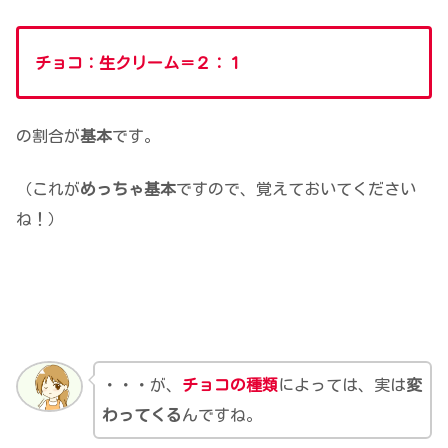
チョコ：生クリーム＝２：１
の割合が
基本
です。
（これが
めっちゃ基本
ですので、覚えておいてください
ね！）
・・・が、
チョコの種類
によっては、実は
変
わってくる
んですね。