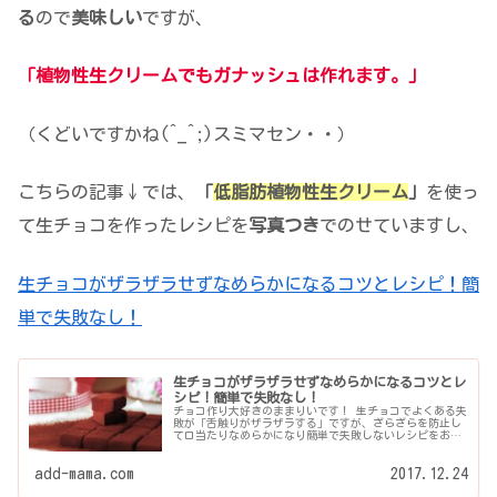
る
ので
美味しい
ですが、
「植物性生クリームでもガナッシュは作れます。」
（くどいですかね(^_^;)スミマセン・・）
こちらの記事↓では、
「
低脂肪植物性生クリーム
」
を使っ
て生チョコを作ったレシピを
写真つき
でのせていますし、
生チョコがザラザラせずなめらかになるコツとレシピ！簡
単で失敗なし！
生チョコがザラザラせずなめらかになるコツとレ
シピ！簡単で失敗なし！
チョコ作り大好きのままりいです！ 生チョコでよくある失
敗が「舌触りがザラザラする」ですが、ざらざらを防止し
て口当たりなめらかになり簡単で失敗しないレシピをお伝
えします♪ ぶっちゃけインスタントラーメンが作...
add-mama.com
2017.12.24