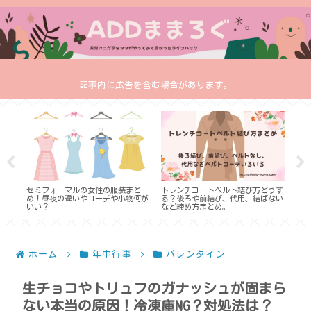
記事内に広告を含む場合があります。
でき
セミフォーマルの女性の服装まと
トレンチコートベルト結び方どうす
スー
？
め！昼夜の違いやコーデや小物何が
る？後ろや前結び、代用、結ばない
鞄は
いい？
など締め方まとめ。
ーツ
ホーム
年中行事
バレンタイン
生チョコやトリュフのガナッシュが固まら
ない本当の原因！冷凍庫NG？対処法は？