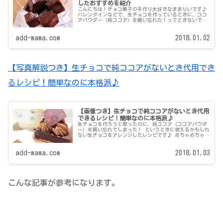
したおすすめを紹介
こんにちは！チョコ菓子の手作り大好きなままりいです♪
バレンタインなどで、生チョコを作っているときに、ココ
アパウダー（純ココア）を買い忘れた！ってときないです
か？ そんなとき、ココアパウダーの代わりにミルクココア
や飲むコ...
add-mama.com
2018.01.02
【写真解説つき】生チョコで純ココアがないとき代用でき
るレシピ！簡単なのに本格派♪
【画像つき】生チョコで純ココアがないとき代用
できるレシピ！簡単なのに本格派♪
生チョコを作ろうと思ったのに、純ココア（ココアパウダ
ー）を買い忘れてしまった！ というときに使えるかもしれ
ない生チョコをアレンジしたレシピです♪ めちゃめちゃ簡
単（１０分以内でできる。もちろんオーブン不要）なの
に、 お...
add-mama.com
2018.01.03
こんな記事が参考になります。