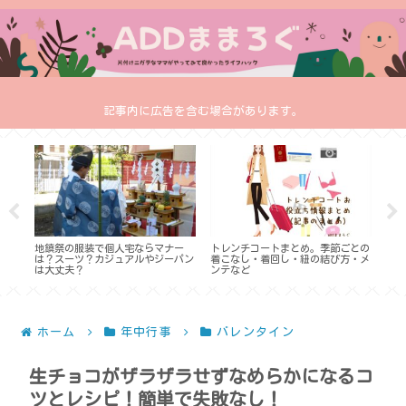
記事内に広告を含む場合があります。
？色
地鎮祭の服装で個人宅ならマナー
トレンチコートまとめ。季節ごとの
パン
はで
は？スーツ？カジュアルやジーパン
着こなし・着回し・紐の結び方・メ
め。
め）
は大丈夫？
ンテなど
ーデ
ホーム
年中行事
バレンタイン
生チョコがザラザラせずなめらかになるコ
ツとレシピ！簡単で失敗なし！