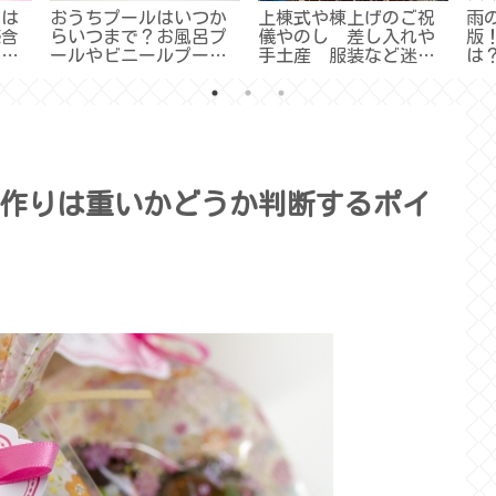
クは
おうちプールはいつか
上棟式や棟上げのご祝
雨
感含
らいつまで？お風呂プ
儀やのし 差し入れや
版
！評
ールやビニールプール
手土産 服装など迷う
は
おすすめや安全に楽し
ときの対処法いろいろ
お
む工夫は？（水遊びの
［まとめ］
記事まとめ）
作りは重いかどうか判断するポイ