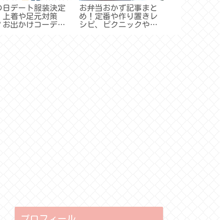
の日デート服装決定
お弁当おかず記事まと
卒入学式のマ
！上着や足元対策
め！定番や作り置きレ
選び方！色や
？お出かけコーデの
シピ、ピクニックや運
おすすめは（
すすめ♪
動会など
とめ）
プロフィール