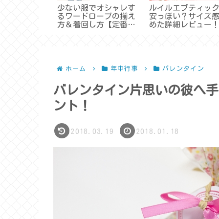
は最悪？つま
少ない服でオシャレす
ルイルエブティッ
老けて見え
るワードローブの揃え
安っぽい？サイズ
ンプレックス
方＆着回し方【定番服
めた詳細レビュー
方法は？【イ
まとめ】
判や口コミまとめ
とめ】
ホーム
年中行事
バレンタイン
バレンタイン片思いの彼へ手
ント！
2018.03.19
2018.01.18