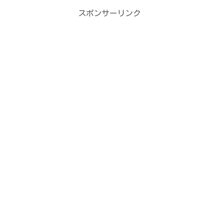
ィ
く
ン
だ
スポンサーリンク
ド
さ
ウ
い
で
(
開
新
き
し
ま
い
す
ウ
)
ィ
ン
ド
ウ
で
開
き
ま
す
)