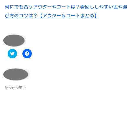
何にでも合うアウターやコートは？着回ししやすい色や選
び方のコツは？【アウター＆コートまとめ】
共有:
ク
F
リ
a
ッ
c
ク
e
し
b
て
o
いいね:
T
o
w
k
i
で
t
共
読み込み中…
t
有
e
す
r
る
で
に
共
は
有
ク
(
リ
新
ッ
し
ク
い
し
ウ
て