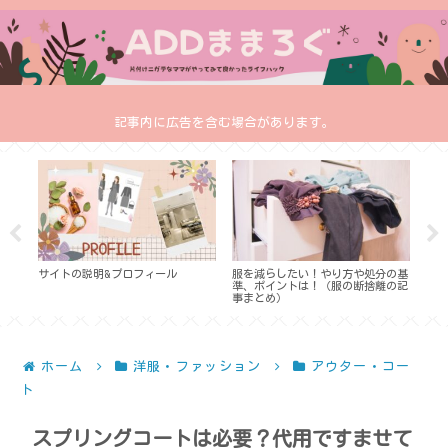
記事内に広告を含む場合があります。
や作
サイトの説明&プロフィール
服を減らしたい！やり方や処分の基
春服
動会
準、ポイントは！（服の断捨離の記
る服
事まとめ）
【記
ホーム
洋服・ファッション
アウター・コー
ト
スプリングコートは必要？代用ですませて