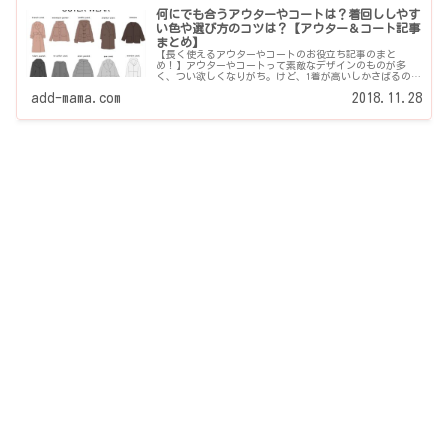
何にでも合うアウターやコートは？着回ししやす
い色や選び方のコツは？【アウター＆コート記事
まとめ】
【長く使えるアウターやコートのお役立ち記事のまと
め！】アウターやコートって素敵なデザインのものが多
く、つい欲しくなりがち。けど、1着が高いしかさばるの
で、ムダ遣いはしたくないですよね・・そこで、アウター
add-mama.com
2018.11.28
やコートの定番で使いやすい種類や色は何か？着やすい、
合わせやすいおすすめなアイテムについて書いた記事をま
とめました。秋、冬、春シーズン別でもまとめています。
アウターの着こなしや重ね着コーデについて知りたい方も
どうぞ。