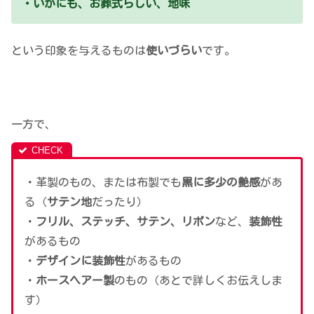
・いかにも、お葬式らしい、地味
という印象を与えるものは
使いづらい
です。
一方で、
・革製のもの、または布製でも
黒に多少の艶感
があ
る（
サテン地
だったり）
・
フリル、ステッチ、サテン、リボン
など、
装飾性
があるもの
・
デザインに装飾性
があるもの
・
ホースヘアー製
のもの（あとで詳しくお伝えしま
す）