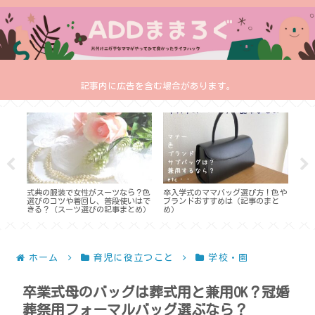
記事内に広告を含む場合があります。
いと
式典の服装で女性がスーツなら？色
卒入学式のママバッグ選び方！色や
これ
アイ
選びのコツや着回し、普段使いはで
ブランドおすすめは（記事のまと
ら？
きる？（スーツ選びの記事まとめ）
め）
やフ
ホーム
育児に役立つこと
学校・園
卒業式母のバッグは葬式用と兼用OK？冠婚
葬祭用フォーマルバッグ選ぶなら？