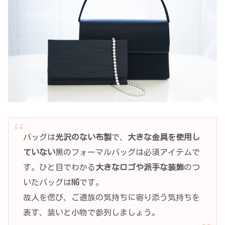
バッグは
光沢のない布製
で、
大きな金具を使用し
ていない
黒のフォーマルバッグは必須アイテムで
す。ひと目でわかる
大きなロゴや派手な装飾
のつ
いたバッグは
NG
です。
故人を偲び、ご遺族の気持ちに寄り添う気持ちを
表す、装いと小物で参列しましょう。