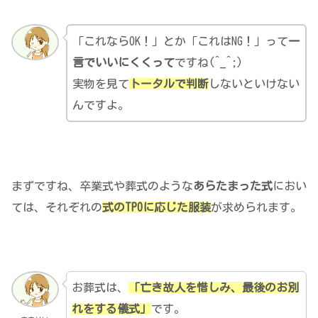
「これならOK！」とか「これはNG！」って
一
言でいいにくくって
ですね(^_^;)
実物を見て
トータルで判断
しないといけない
んですよ。
まずですね、卒業式や葬式のような
あらたまった式
におい
ては、それぞれの
式のTPOに応じた服装
が求められます。
お葬式は、
「亡き故人を惜しみ、最後のお別
れをする儀式」
です。