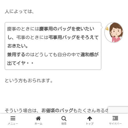
人によっては、
慶事のときには
慶事用のバッグを使いたい
し、
弔事のときには
弔事用バッグをそろえて
おきたい。
兼用する
のはどうしても自分の中で
違和感が
出てイヤ・・
という方もおられます。
そういう場合は、
お値頃のバッグ
もたくさんあるので、素
直に別々に揃えておいた方が精神衛生上いいです(^_^;)
メニュー
ホーム
検索
トップ
サイドバー