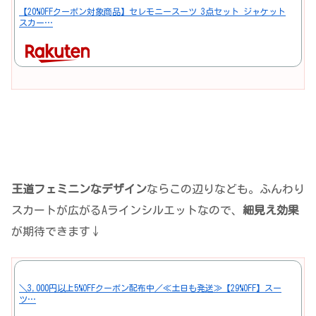
【20%OFFクーポン対象商品】セレモニースーツ 3点セット ジャケット
スカー…
王道フェミニンなデザイン
ならこの辺りなども。ふんわり
スカートが広がるAラインシルエットなので、
細見え効果
が期待できます↓
＼3,000円以上5%OFFクーポン配布中／≪土日も発送≫【29%OFF】スー
ツ…