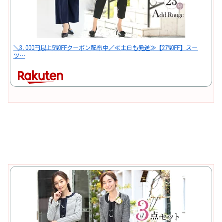
＼3,000円以上5%OFFクーポン配布中／≪土日も発送≫【27%OFF】スー
ツ…