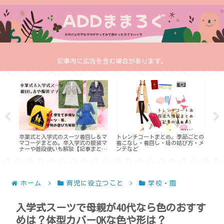
記事内に広告を含む場合があります。
の基
卒業式と入学式のスーツ着回し＆マ
トレンチコートまとめ。季節ごとの
入学
の記
マコーデまとめ。卒入学式の服装マ
着こなし・着回し・紐の結び方・メ
め。
ナーや普段使いも解説【記事まと
ンテなど
ーな
め】
ホーム
育児に役立つこと
学校・園
入学式スーツで母親が40代なら色のおすす
めは？体型カバーOKな色や形は？