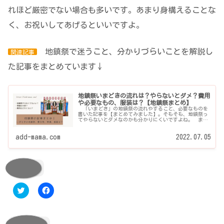
れほど厳密でない場合も多いです。あまり身構えることな
く、お祝いしてあげるといいですよ。
地鎮祭で迷うこと、分かりづらいことを解説し
関連記事
た記事をまとめています↓
地鎮祭いまどきの流れは？やらないとダメ？費用
や必要なもの、服装は？【地鎮祭まとめ】
「いまどき」の地鎮祭の流れやすること、必要なものを
書いた記事を【まとめてみました】。そもそも、地鎮祭っ
てやらないとダメなのかも分かりにくいですよね。 まず
は、「実施した方がいいのかどうか？」 そして、実際や
るとなると、当...
add-mama.com
2022.07.05
共有:
ク
F
リ
a
ッ
c
ク
e
し
b
て
o