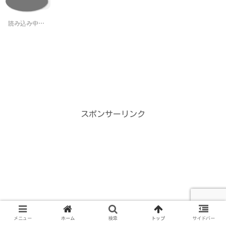
いいね:
T
o
w
k
i
で
t
共
読み込み中…
t
有
e
す
r
る
で
に
共
は
有
ク
(
リ
新
ッ
し
ク
い
し
ウ
て
ィ
く
ン
だ
スポンサーリンク
ド
さ
ウ
い
で
(
開
新
き
し
ま
い
す
ウ
)
ィ
ン
ド
ウ
で
開
き
ま
す
メニュー
ホーム
検索
トップ
サイドバー
)