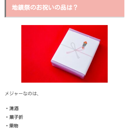
地鎮祭のお祝いの品は？
メジャーなのは、
・清酒
・菓子折
・果物