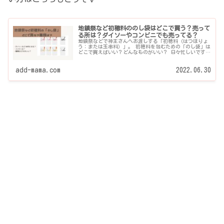
地鎮祭など初穂料ののし袋はどこで買う？売って
る所は？ダイソーやコンビニでも売ってる？
地鎮祭などで神主さんへお渡しする「初穂料（はつほりょ
う：または玉串料）」。 初穂料を包むための「のし袋」は
どこで買えばいい？どんなものがいい？ 日々忙しいです
し、ぱっと買えるといいですよね。 ご近所のスーパー、ダ
イソーでも売っているのか？ 水引が印刷された簡易ののし
袋でもいいのか？ 初穂料（玉串料）を包むのし袋が売って
add-mama.com
2022.06.30
る場所や、 地鎮祭、その他の行事にふさわしい水引の種類
について分かりやすく整理しておきます。