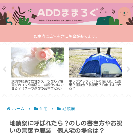
記事内に広告を含む場合があります。
と
式典の服装で女性がスーツなら？色
ポップアップテントの使い道。公園
少な
何が
選びのコツや着回し、普段使いはで
用？運動会？防災用？泊まりはでき
ブの
きる？（スーツ選びの記事まとめ）
る？
め】
ホーム
住宅
地鎮祭
地鎮祭に呼ばれたら？のしの書き方やお祝
いの言葉や服装 個人宅の場合は？