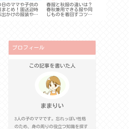
の日のママや子供の
春服と秋服の違いは？
卒入学式のマ
策まとめ！園送迎時
春秋兼用できる服や同
選び方！色や
お出かけの服装や過
じものを着回すコツ
おすすめは（
し方など
は？【記事のまとめ】
とめ）
プロフィール
この記事を書いた人
ままりい
3人の子のママです。忘れっぽい性格
のため、身の周りの役立つ知識を探す