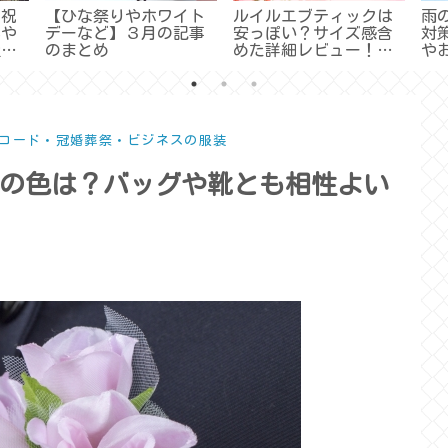
ご祝
【ひな祭りやホワイト
ルイルエブティックは
雨
れや
デーなど】３月の記事
安っぽい？サイズ感含
対
迷う
のまとめ
めた詳細レビュー！評
や
いろ
判や口コミまとめ
ご
コード・冠婚葬祭・ビジネスの服装
の色は？バッグや靴とも相性よい