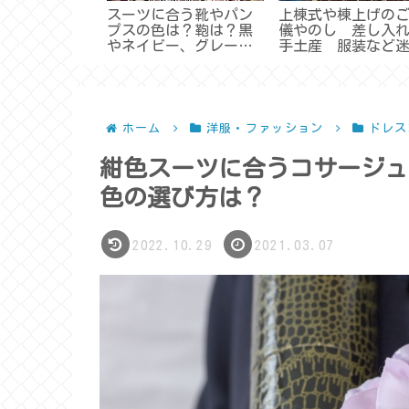
まどきの流れ
スーツに合う靴やパン
上棟式や棟上げの
ないとダメ？
プスの色は？鞄は？黒
儀やのし 差し入
要なもの、服
やネイビー、グレーな
手土産 服装など
地鎮祭まと
どスーツ色別おすすめ
ときの対処法いろ
は？
［まとめ］
ホーム
洋服・ファッション
ドレス
紺色スーツに合うコサージュ
色の選び方は？
2022.10.29
2021.03.07