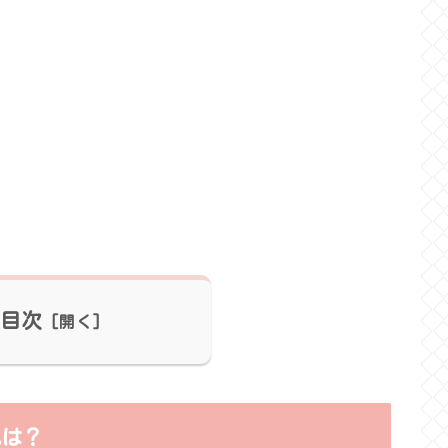
目次
色は？