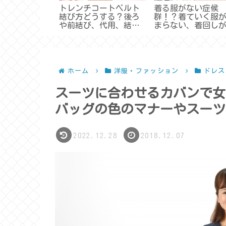
説明&プロフィ
トレンチコートベルト
着る服がない症候
結び方どうする？後ろ
群！？着ていく服
や前結び、代用、結ば
まらない、着回し
ないなど締め方まと
きない原因と解決
め。
は！？
ホーム
洋服・ファッション
ドレス
スーツに合わせるカバンで女
バッグの色のマナーやスーツ
2022.12.28
2018.12.07