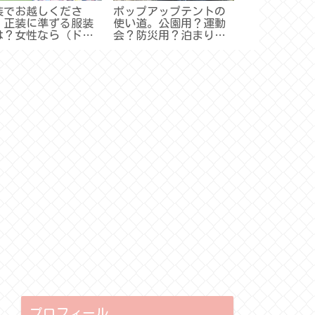
装でお越しくださ
ポップアップテントの
雨の日デート
、正装に準ずる服装
使い道。公園用？運動
版！上着や足
は？女性なら（ドレ
会？防災用？泊まりは
は？お出かけ
コード：正礼装・準
できる？
おすすめ♪
装・略礼装まとめ）
プロフィール