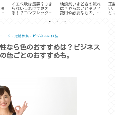
イエベ秋は最悪？つま
地鎮祭いまどきの流れ
正
が決
らないし老けて見え
は？やらないとダメ？
い
がで
る！？コンプレックス
費用や必要なもの、服
と
法
払拭する方法は？【イ
装は？【地鎮祭まと
ス
エベ秋まとめ】
め】
礼
コード・冠婚葬祭・ビジネスの服装
性なら色のおすすめは？ビジネス
の色ごとのおすすめも。