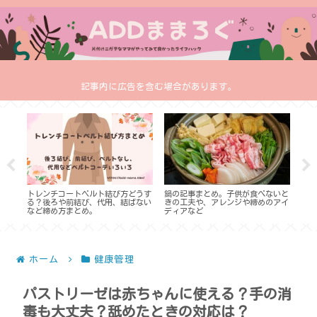
記事内に広告を含む場合があります。
型カ
トレンチコートベルト結び方どうす
鍋の記事まとめ。子供が食べないと
少な
服装
る？後ろや前結び、代用、結ばない
きの工夫や、アレンジや締めのアイ
ブの
など締め方まとめ。
ディアなど
め】
ホーム
健康管理
パストリーゼは赤ちゃんに使える？手の消
毒も大丈夫？舐めたときの対応は？