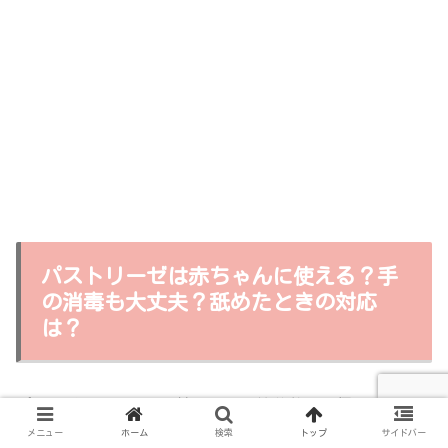
パストリーゼは赤ちゃんに使える？手
の消毒も大丈夫？舐めたときの対応
は？
パストリーゼは、安全性も高く、抗菌効果も優れているの
で、かなり便利ですよ。
メニュー
ホーム
検索
トップ
サイドバー